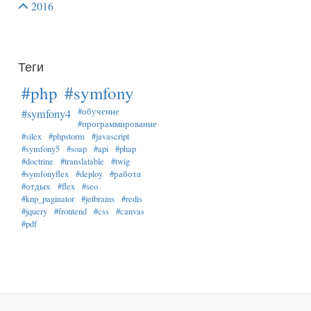
2016
Теги
#php
#symfony
#обучение
#symfony4
#программирование
#silex
#phpstorm
#javascript
#symfony5
#soap
#api
#phap
#doctrine
#translatable
#twig
#symfonyflex
#deploy
#работа
#отдых
#flex
#seo
#knp_paginator
#jetbrains
#redis
#jquery
#frontend
#css
#canvas
#pdf