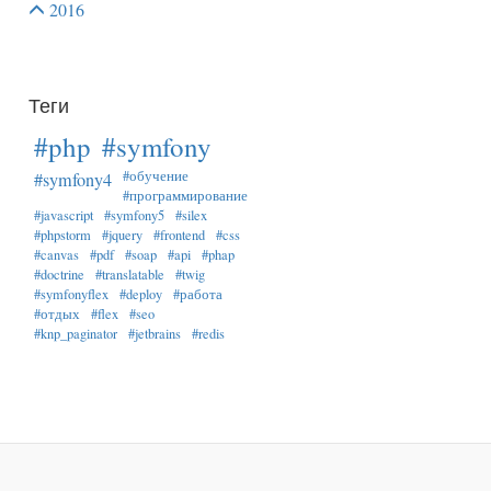
2016
Теги
#php
#symfony
#обучение
#symfony4
#программирование
#javascript
#symfony5
#silex
#phpstorm
#jquery
#frontend
#css
#canvas
#pdf
#soap
#api
#phap
#doctrine
#translatable
#twig
#symfonyflex
#deploy
#работа
#отдых
#flex
#seo
#knp_paginator
#jetbrains
#redis