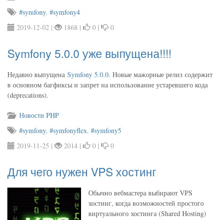
#symfony
,
#symfony4
2019-12-02 |
1868 |
0 |
0
Symfony 5.0.0 уже выпущена!!!!
Недавно выпущена
Symfony 5.0.0
. Новые мажорные релиз содержит
в основном багфиксы и запрет на использование устаревшего кода
(deprecations).
Новости PHP
#symfony
,
#symfonyflex
,
#symfony5
2019-11-25 |
2014 |
0 |
0
Для чего нужен VPS хостинг
Обычно вебмастера выбирают VPS
хостинг, когда возможностей простого
виртуального хостинга (Shared Hosting)