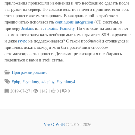
приложения произошли изменения и что необходимо сделать после
выгрузки на сервер. Но согласитесь, нет ничего приятнее, если весь
этот процесс автоматизировать. В каждодневной разработке я
предпочитаю использовать
continuous integration
(CI) системы, к
примеру
Jenkins
или
Jetbrains Teamcity
. Но что если на хостинге нет
возможности запускать необходимые команды через SSH окружение
и даже
rsync
не поддерживается? С такой проблемой я столкнулся и
пришлось искать выход и хотя бы простейшим способом
автоматизировать процесс. Деталями реализации я и собираюсь
поделиться с вами в этой статье.
Программирование
#php
,
#symfony
,
#deploy
,
#symfony4
2019-07-27 |
1142 |
0 |
0
Vse O WEB
© 2015 - 2026