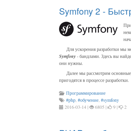
Symfony 2 - Быст
При
нек
нач
Для ускорения разработки мы 
Symfony
- бандлами. Здесь вы найд
они нужны.
Далее мы рассмотрим основные
пригодятся в процессе разработки.
Программирование
#php
,
#обучение
,
#symfony
2016-03-14 |
6805 |
9 |
2