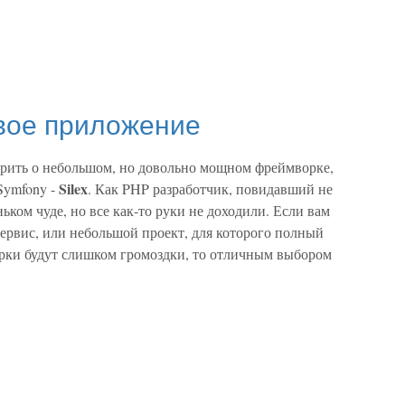
ервое приложение
орить о небольшом, но довольно мощном фреймворке,
Silex
Symfony
-
. Как PHP разработчик, повидавший не
ьком чуде, но все как-то руки не доходили. Если вам
рвис, или небольшой проект, для которого полный
рки будут слишком громоздки, то отличным выбором