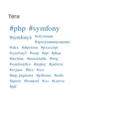
Теги
#php
#symfony
#обучение
#symfony4
#программирование
#silex
#phpstorm
#javascript
#symfony5
#soap
#api
#phap
#doctrine
#translatable
#twig
#symfonyflex
#deploy
#работа
#отдых
#flex
#seo
#knp_paginator
#jetbrains
#redis
#jquery
#frontend
#css
#canvas
#pdf