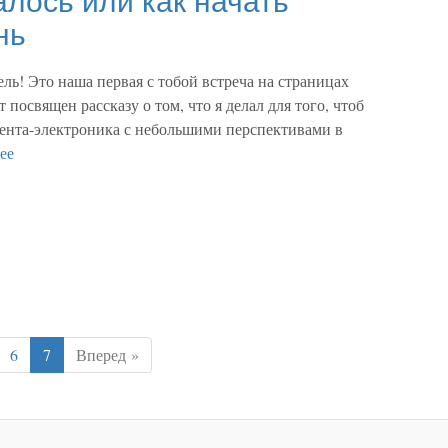
нь
ль! Это наша первая с тобой встреча на страницах
 посвящен рассказу о том, что я делал для того, чтоб
удента-электроника с небольшими перспективами в
ее
6
7
Вперед »