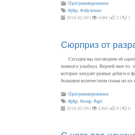
Программирование
#php
,
#обучение
2016-02-09 |
1686 |
2 |
1
Сюрприз от разр
Сегодня мы поговорим об одном
немного улыбнул. Верней мне-то эт
которые хендлят разные дебаги и 
большим количеством спама на их 
Программирование
#php
,
#soap
,
#api
2016-02-09 |
1260 |
0 |
0
С чего все начин