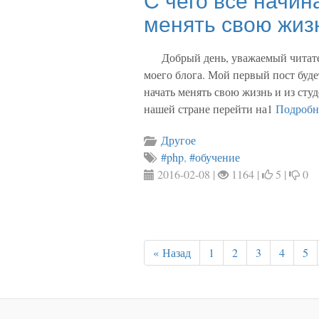
менять свою жиз
Добрый день, уважаемый читате
моего блога. Мой первый пост будет
начать менять свою жизнь и из ст
нашей стране перейти на1
Подробн
Другое
#php
,
#обучение
2016-02-08 |
1164 |
5 |
0
« Назад
1
2
3
4
5